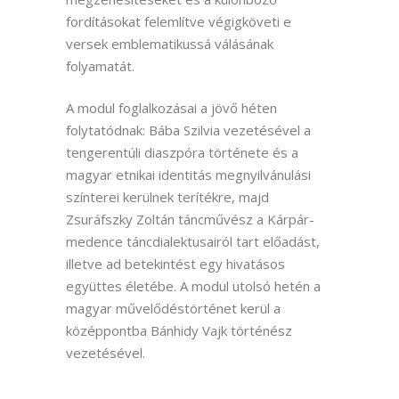
fordításokat felemlítve végigköveti e
versek emblematikussá válásának
folyamatát.
A modul foglalkozásai a jövő héten
folytatódnak: Bába Szilvia vezetésével a
tengerentúli diaszpóra története és a
magyar etnikai identitás megnyilvánulási
színterei kerülnek terítékre, majd
Zsuráfszky Zoltán táncművész a Kárpár-
medence táncdialektusairól tart előadást,
illetve ad betekintést egy hivatásos
együttes életébe. A modul utolsó hetén a
magyar művelődéstörténet kerül a
középpontba Bánhidy Vajk történész
vezetésével.