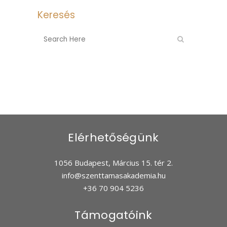
Keresés
Elérhetőségünk
1056 Budapest, Március 15. tér 2.
info@szenttamasakademia.hu
+36 70 904 5236
Támogatóink