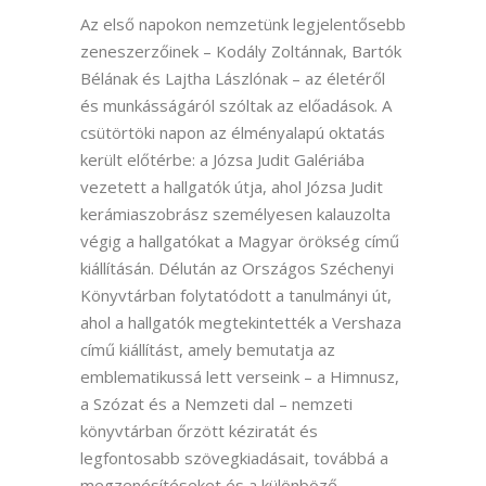
Az első napokon nemzetünk legjelentősebb
zeneszerzőinek – Kodály Zoltánnak, Bartók
Bélának és Lajtha Lászlónak – az életéről
és munkásságáról szóltak az előadások. A
csütörtöki napon az élményalapú oktatás
került előtérbe: a Józsa Judit Galériába
vezetett a hallgatók útja, ahol Józsa Judit
kerámiaszobrász személyesen kalauzolta
végig a hallgatókat a Magyar örökség című
kiállításán. Délután az Országos Széchenyi
Könyvtárban folytatódott a tanulmányi út,
ahol a hallgatók megtekintették a Vershaza
című kiállítást, amely bemutatja az
emblematikussá lett verseink – a Himnusz,
a Szózat és a Nemzeti dal – nemzeti
könyvtárban őrzött kéziratát és
legfontosabb szövegkiadásait, továbbá a
megzenésítéseket és a különböző