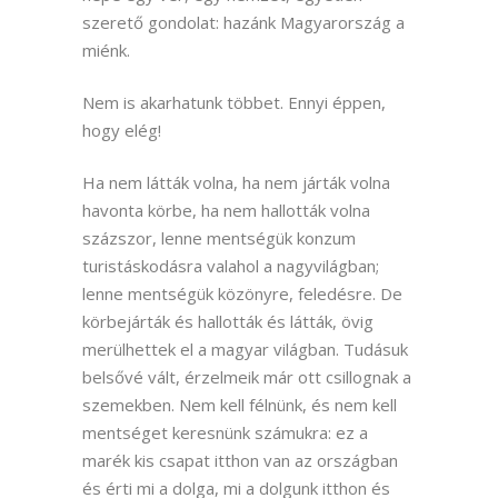
szerető gondolat: hazánk Magyarország a
miénk.
Nem is akarhatunk többet. Ennyi éppen,
hogy elég!
Ha nem látták volna, ha nem járták volna
havonta körbe, ha nem hallották volna
százszor, lenne mentségük konzum
turistáskodásra valahol a nagyvilágban;
lenne mentségük közönyre, feledésre. De
körbejárták és hallották és látták, övig
merülhettek el a magyar világban. Tudásuk
belsővé vált, érzelmeik már ott csillognak a
szemekben. Nem kell félnünk, és nem kell
mentséget keresnünk számukra: ez a
marék kis csapat itthon van az országban
és érti mi a dolga, mi a dolgunk itthon és