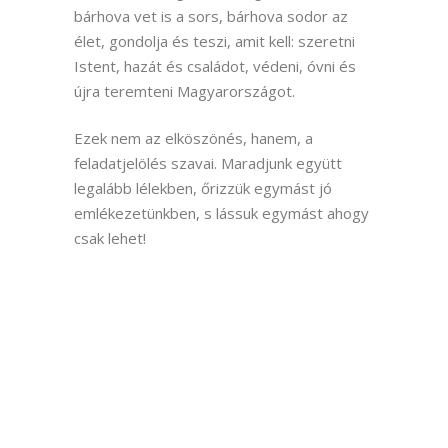
bárhova vet is a sors, bárhova sodor az
élet, gondolja és teszi, amit kell: szeretni
Istent, hazát és családot, védeni, óvni és
újra teremteni Magyarországot.
Ezek nem az elköszönés, hanem, a
feladatjelölés szavai. Maradjunk együtt
legalább lélekben, őrizzük egymást jó
emlékezetünkben, s lássuk egymást ahogy
csak lehet!