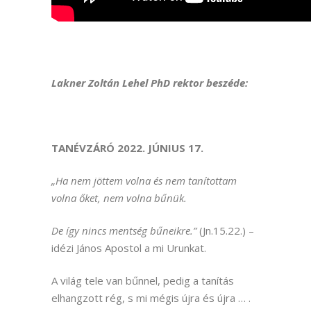
Lakner Zoltán Lehel PhD rektor beszéde:
TANÉVZÁRÓ 2022. JÚNIUS 17.
„Ha nem jöttem volna és nem tanítottam
volna őket, nem volna bűnük.
De így nincs mentség bűneikre.”
(Jn.15.22.) –
idézi János Apostol a mi Urunkat.
A világ tele van bűnnel, pedig a tanítás
elhangzott rég, s mi mégis újra és újra … .