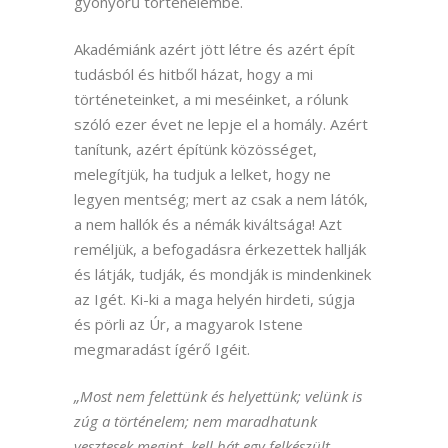
gyönyörű történelembe.
Akadémiánk azért jött létre és azért épít
tudásból és hitből házat, hogy a mi
történeteinket, a mi meséinket, a rólunk
szóló ezer évet ne lepje el a homály. Azért
tanítunk, azért építünk közösséget,
melegítjük, ha tudjuk a lelket, hogy ne
legyen mentség; mert az csak a nem látók,
a nem hallók és a némák kiváltsága! Azt
reméljük, a befogadásra érkezettek hallják
és látják, tudják, és mondják is mindenkinek
az Igét. Ki-ki a maga helyén hirdeti, súgja
és pörli az Úr, a magyarok Istene
megmaradást ígérő Igéit.
„Most nem felettünk és helyettünk; velünk is
zúg a történelem; nem maradhatunk
vesztesek megint, kell hát egy felkészült