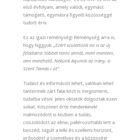
első évfolyam, amely valódi, egymást
támogató, egymásra figyelő közösséggé
tudott érni.
Ez az igazi reménység! Reménység arra is,
hogy higgyük:
„Ezért születtünk mi is az új
feladatra: többet tenni annál, mint menteni,
ami menthető. Nekünk Aquinói az irány, a
Szent Tamás-i út”.
Tudást és információt lehet, valóban lehet
tantermek zárt falai közt is megismerni,
tudatba vésni. Jeles oktatók dolgoztak ezen
sokat. Köszönet érte mindenkinek!
Halmozódott is közben a tudás,
csiszolódott az elme, pallérozottabb lett a
beszéd, tágult a lelki és szellemi horizont,
erősödött a személyes és a közösségi