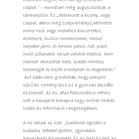
csapat.”
– mondtam még augusztusban a
tanévnyitón. És
„Beérkezett a kicsiny, nagy
csapat,
akkor még szépreményű.
Mehettek
volna rock- vagy metallica koncertekre,
dzsesszre, bulizni minduntalan, messzi
helyeket járni, és keresni pénzt, nőt, pasit,
múló pillanatot, társat valahol máshol. Nem
mentek. Maradtak hitet, tudást remélve,
közösséget és hazát a mélyben és magasban.”
Azt talán nem gondolták, hogy ennyire
sűrű és tömény lesz ez a gyorsan elszálló
esztendő. Az év, ahol fölocsúdni is nehéz
volt a hónapról hónapra nagy erővel tóduló
tudás és információ rengetegében.
A mi célunk az volt:
„Szellemet táplálni a
tudásba, lelkeket építeni, egymásba
kapaszkodó közösséget!
És ez lett! Ez lett az