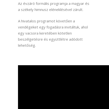
Az évzáró formális programja a magyar és
a székely himnusz eléneklésével zárult.
A hivatalos programot követően a
vendégeket egy fogadásra invitáltuk, ahol
egy vacsora keretében kötetlen
beszélgetésre és együttlétre adódott
lehetőség.