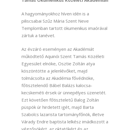
Tamás Ökumenikus Közéleti Akadémián
A hagyományokhoz híven idén is a
piliscsabai Szűz Mária Szent Neve
Templomban tartott ökumenikus imaórával
zártuk a tanévet.
Az évzáró eseményen az Akadémiát
működtető Aquinói Szent Tamás Közéleti
Egyesület elnöke, Osztie Zoltán atya
köszöntötte a jelenlévőket, majd
tolmácsolta az Akadémia fővédnöke,
főtisztelendő Bábel Balázs kalocsa-
kecskeméti érsek úr ünnepélyes üzenetét.
Ezt követően főtiszteletű Balog Zoltán
püspök úr hirdetett igét, majd Barta
Szabolcs lazarista tartományfőnök, illetve
Várady Endre baptista lelkész imádkozott a
végzősökért, az oktatókért és az