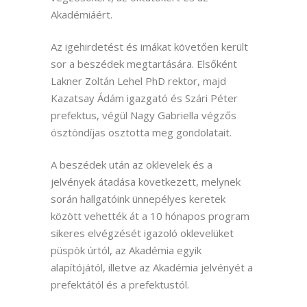
Akadémiáért.
Az igehirdetést és imákat követően került
sor a beszédek megtartására. Elsőként
Lakner Zoltán Lehel PhD rektor, majd
Kazatsay Ádám igazgató és Szári Péter
prefektus, végül Nagy Gabriella végzős
ösztöndíjas osztotta meg gondolatait.
A beszédek után az oklevelek és a
jelvények átadása következett, melynek
során hallgatóink ünnepélyes keretek
között vehették át a 10 hónapos program
sikeres elvégzését igazoló oklevelüket
püspök úrtól, az Akadémia egyik
alapítójától, illetve az Akadémia jelvényét a
prefektától és a prefektustól.