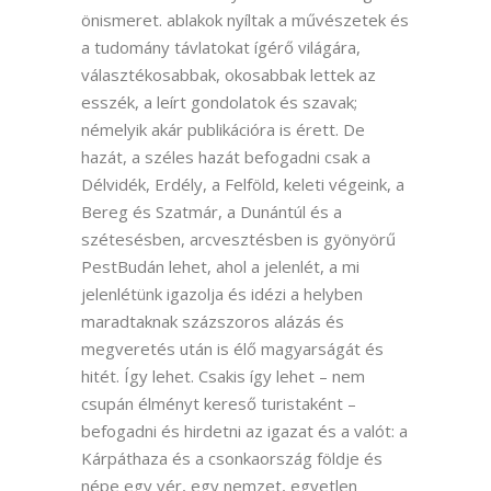
önismeret. ablakok nyíltak a művészetek és
a tudomány távlatokat ígérő világára,
választékosabbak, okosabbak lettek az
esszék, a leírt gondolatok és szavak;
némelyik akár publikációra is érett. De
hazát, a széles hazát befogadni csak a
Délvidék, Erdély, a Felföld, keleti végeink, a
Bereg és Szatmár, a Dunántúl és a
szétesésben, arcvesztésben is gyönyörű
PestBudán lehet, ahol a jelenlét, a mi
jelenlétünk igazolja és idézi a helyben
maradtaknak százszoros alázás és
megveretés után is élő magyarságát és
hitét. Így lehet. Csakis így lehet – nem
csupán élményt kereső turistaként –
befogadni és hirdetni az igazat és a valót: a
Kárpáthaza és a csonkaország földje és
népe egy vér, egy nemzet, egyetlen