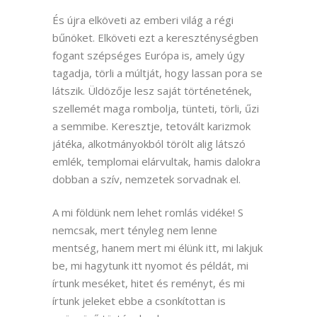
És újra elköveti az emberi világ a régi
bűnöket. Elköveti ezt a kereszténységben
fogant szépséges Európa is, amely úgy
tagadja, törli a múltját, hogy lassan pora se
látszik. Üldözője lesz saját történetének,
szellemét maga rombolja, tünteti, törli, űzi
a semmibe. Keresztje, tetovált karizmok
játéka, alkotmányokból törölt alig látszó
emlék, templomai elárvultak, hamis dalokra
dobban a szív, nemzetek sorvadnak el.
A mi földünk nem lehet romlás vidéke! S
nemcsak, mert tényleg nem lenne
mentség, hanem mert mi élünk itt, mi lakjuk
be, mi hagytunk itt nyomot és példát, mi
írtunk meséket, hitet és reményt, és mi
írtunk jeleket ebbe a csonkítottan is