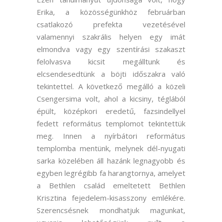
Erika, a közösségünkhöz februárban
csatlakozó prefekta vezetésével
valamennyi szakrális helyen egy imát
elmondva vagy egy szentírási szakaszt
felolvasva kicsit megálltunk és
elcsendesedtünk a böjti időszakra való
tekintettel. A következő megálló a közeli
Csengersima volt, ahol a kicsiny, téglából
épült, középkori eredetű, fazsindellyel
fedett református templomot tekintettük
meg. Innen a nyírbátori református
templomba mentünk, melynek dél-nyugati
sarka közelében áll hazánk legnagyobb és
egyben legrégibb fa harangtornya, amelyet
a Bethlen család emeltetett Bethlen
Krisztina fejedelem-kisasszony emlékére.
Szerencsésnek mondhatjuk magunkat,