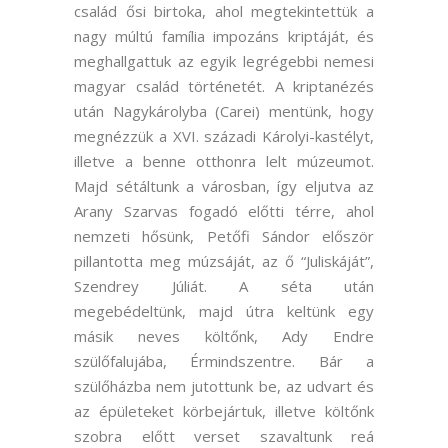
család ősi birtoka, ahol megtekintettük a
nagy múltú família impozáns kriptáját, és
meghallgattuk az egyik legrégebbi nemesi
magyar család történetét. A kriptanézés
után Nagykárolyba (Carei) mentünk, hogy
megnézzük a XVI. századi Károlyi-kastélyt,
illetve a benne otthonra lelt múzeumot.
Majd sétáltunk a városban, így eljutva az
Arany Szarvas fogadó előtti térre, ahol
nemzeti hősünk, Petőfi Sándor először
pillantotta meg múzsáját, az ő “Juliskáját”,
Szendrey Júliát. A séta után
megebédeltünk, majd útra keltünk egy
másik neves költőnk, Ady Endre
szülőfalujába, Érmindszentre. Bár a
szülőházba nem jutottunk be, az udvart és
az épületeket körbejártuk, illetve költőnk
szobra előtt verset szavaltunk reá