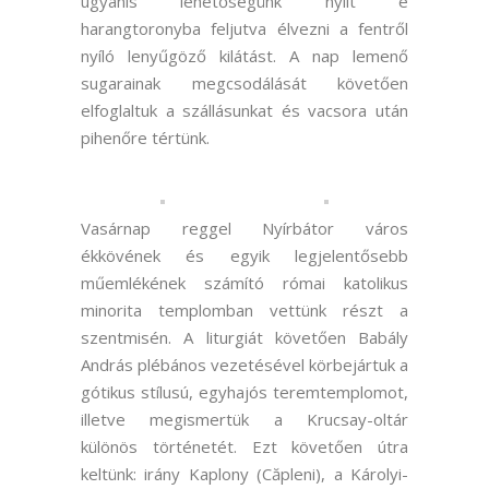
ugyanis lehetőségünk nyílt e
harangtoronyba feljutva élvezni a fentről
nyíló lenyűgöző kilátást. A nap lemenő
sugarainak megcsodálását követően
elfoglaltuk a szállásunkat és vacsora után
pihenőre tértünk.
Vasárnap reggel Nyírbátor város
ékkövének és egyik legjelentősebb
műemlékének számító római katolikus
minorita templomban vettünk részt a
szentmisén. A liturgiát követően Babály
András plébános vezetésével körbejártuk a
gótikus stílusú, egyhajós teremtemplomot,
illetve megismertük a Krucsay-oltár
különös történetét. Ezt követően útra
keltünk: irány Kaplony (Căpleni), a Károlyi-