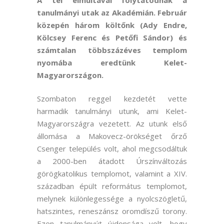
A tél elmúltával folytatódnak a
tanulmányi utak az Akadémián. Február
közepén három költőnk (Ady Endre,
Kölcsey Ferenc és Petőfi Sándor) és
számtalan többszázéves templom
nyomába eredtünk Kelet-
Magyarországon.
Szombaton reggel kezdetét vette
harmadik tanulmányi utunk, ami Kelet-
Magyarországra vezetett. Az utunk első
állomása a Makovecz-örökséget őrző
Csenger település volt, ahol megcsodáltuk
a 2000-ben átadott Úrszínváltozás
görögkatolikus templomot, valamint a XIV.
században épült református templomot,
melynek különlegessége a nyolcszögletű,
hatszintes, reneszánsz oromdíszű torony.
Ezen tanulmányút újdonsága volt, hogy