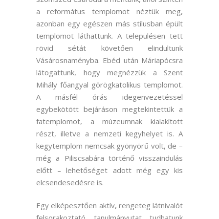
a református templomot néztük meg,
azonban egy egészen más stílusban épült
templomot láthattunk. A településen tett
rövid sétát követően elindultunk
Vásárosnaményba. Ebéd után Máriapócsra
látogattunk, hogy megnézzük a Szent
Mihály főangyal görögkatolikus templomot.
A másfél órás idegenvezetéssel
egybekötött bejáráson megtekintettük a
fatemplomot, a múzeumnak kialakított
részt, illetve a nemzeti kegyhelyet is. A
kegytemplom nemcsak gyönyörű volt, de –
még a Piliscsabára történő visszaindulás
előtt – lehetőséget adott még egy kis
elcsendesedésre is.
Egy elképesztően aktív, rengeteg látnivalót
felsorakoztató tanulmányutat tudhatunk