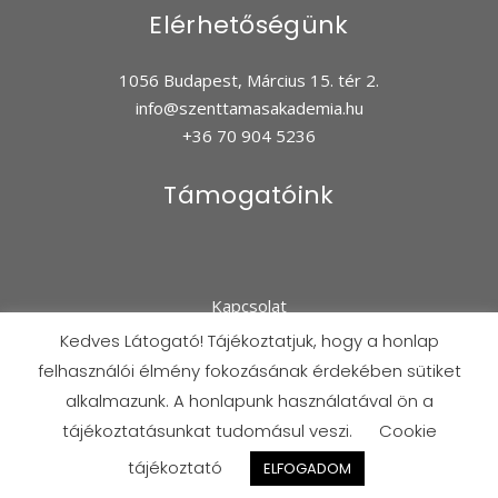
Elérhetőségünk
1056 Budapest, Március 15. tér 2.
info@szenttamasakademia.hu
+36 70 904 5236
Támogatóink
Kapcsolat
Adatkezelés
Kedves Látogató! Tájékoztatjuk, hogy a honlap
felhasználói élmény fokozásának érdekében sütiket
alkalmazunk. A honlapunk használatával ön a
©2021-2026 Minden jog fenntartva! | Aquinói Szent Tamás Közéleti Egyesület
tájékoztatásunkat tudomásul veszi.
Cookie
tájékoztató
ELFOGADOM