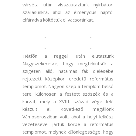
várséta után visszautaztunk nyírbátori
szállásunkra, ahol az élménydús naptól
elfáradva költöttük el vacsoránkat.
Hétfőn a reggeli után elutaztunk
Nagyszekeresre, hogy megtekintsük a
szigeten álló, hatalmas fák ölelésébe
rejtezett középkori eredetű református
templomot. Nagyon szép a templom belső
tere; különösen a festett szószék és a
karzat, mely a XVIII. század vége felé
készült el. Következő megállónk
Vámosorosziban volt, ahol a helyi lelkész
vezetésével jártuk körbe a református
templomot, melynek különlegessége, hogy