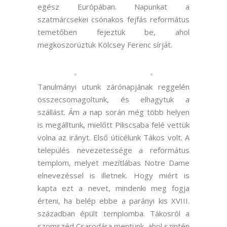
egész Európában. Napunkat a
szatmárcsekei csónakos fejfás református
temetőben fejeztük be, ahol
megkoszorúztuk Kölcsey Ferenc sírját.
Tanulmányi utunk zárónapjának reggelén
összecsomagoltunk, és elhagytuk a
szállást. Ám a nap során még több helyen
is megálltunk, mielőtt Piliscsaba felé vettük
volna az irányt. Első úticélunk Tákos volt. A
település nevezetessége a református
templom, melyet mezítlábas Notre Dame
elnevezéssel is illetnek. Hogy miért is
kapta ezt a nevet, mindenki meg fogja
érteni, ha belép ebbe a parányi kis XVIII.
században épült templomba. Tákosról a
szomszéd Csarodára mentünk, ahol szintén