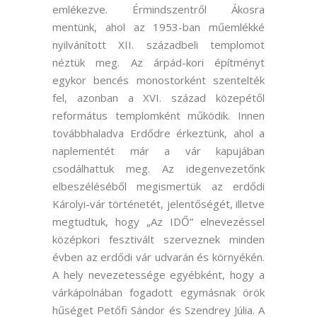
emlékezve. Érmindszentről Ákosra
mentünk, ahol az 1953-ban műemlékké
nyilvánított XII. századbeli templomot
néztük meg. Az árpád-kori építményt
egykor bencés monostorként szentelték
fel, azonban a XVI. század közepétől
református templomként működik. Innen
továbbhaladva Erdődre érkeztünk, ahol a
naplementét már a vár kapujában
csodálhattuk meg. Az idegenvezetőnk
elbeszéléséből megismertük az erdődi
Károlyi-vár történetét, jelentőségét, illetve
megtudtuk, hogy „Az IDŐ” elnevezéssel
középkori fesztivált szerveznek minden
évben az erdődi vár udvarán és környékén.
A hely nevezetessége egyébként, hogy a
várkápolnában fogadott egymásnak örök
hűséget Petőfi Sándor és Szendrey Júlia. A