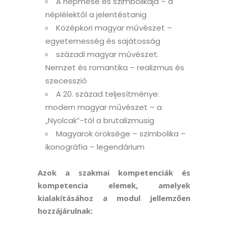
A népmese és szimbolikája – a
néplélektől a jelentéstanig
Középkori magyar művészet –
egyetemesség és sajátosság
századi magyar művészet.
Nemzet és romantika – realizmus és
szecesszió
A 20. század teljesítménye:
modern magyar művészet – a
„Nyolcak”-tól a brutalizmusig
Magyarok öröksége – szimbolika –
ikonográfia – legendárium
Azok a szakmai kompetenciák és
kompetencia elemek, amelyek
kialakításához a modul jellemzően
hozzájárulnak: