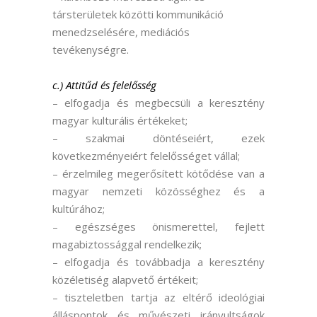
társterületek közötti kommunikáció
menedzselésére, mediációs
tevékenységre.
c.) Attitűd és felelősség
– elfogadja és megbecsüli a keresztény
magyar kulturális értékeket;
– szakmai döntéseiért, ezek
következményeiért felelősséget vállal;
– érzelmileg megerősített kötődése van a
magyar nemzeti közösséghez és a
kultúrához;
– egészséges önismerettel, fejlett
magabiztossággal rendelkezik;
– elfogadja és továbbadja a keresztény
közéletiség alapvető értékeit;
– tiszteletben tartja az eltérő ideológiai
álláspontok és művészeti irányultságok