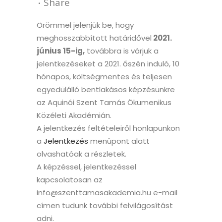
Share
Örömmel jelenjük be, hogy
meghosszabbított határidővel
2021.
június 15-ig,
továbbra is várjuk a
jelentkezéseket a 2021. őszén induló, 10
hónapos, költségmentes és teljesen
egyedülálló bentlakásos képzésünkre
az Aquinói Szent Tamás Ökumenikus
Közéleti Akadémián.
A jelentkezés feltételeiről honlapunkon
a
Jelentkezés
menüpont alatt
olvashatóak a részletek.
A képzéssel, jelentkezéssel
kapcsolatosan az
info@szenttamasakademia.hu e-mail
címen tudunk további felvilágosítást
adni.