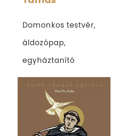
Tamás
Domonkos testvér,
áldozópap,
egyháztanító