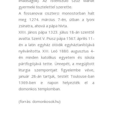
imádságok). Az Istenszülő Szűz Máriát
gyermeki tisztelettel szerette.
A fossanovai ciszterci monostorban halt
meg 1274. március 7-én, útban a lyoni
zsinatra, ahová a pápa hívta.
XXII. János pápa 1323. július 18-án szentté
avatta. Szent V. Piusz pápa 1567. április 11-
én a latin egyház ötödik egyháztanítójává
nyilvánította. XIII. Leó 1880. augusztus 4-
én minden katolikus egyetem és iskola
pártfogójává tette. Ünnepét, a megújított
liturgia szempontjait figyelembe véve,
január 28-án tartjuk, testét Toulouse-ban
1369-ben e napon helyezték el a
domonkos templomban.
(forrás: domonkosok.hu)