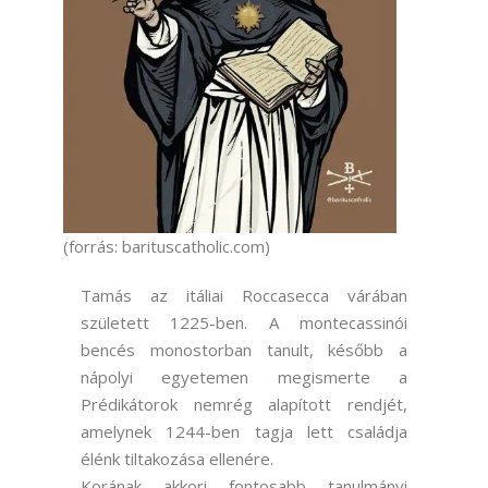
(forrás: barituscatholic.com)
Tamás az itáliai Roccasecca várában
született 1225-ben. A montecassinói
bencés monostorban tanult, később a
nápolyi egyetemen megismerte a
Prédikátorok nemrég alapított rendjét,
amelynek 1244-ben tagja lett családja
élénk tiltakozása ellenére.
Korának akkori fontosabb tanulmányi