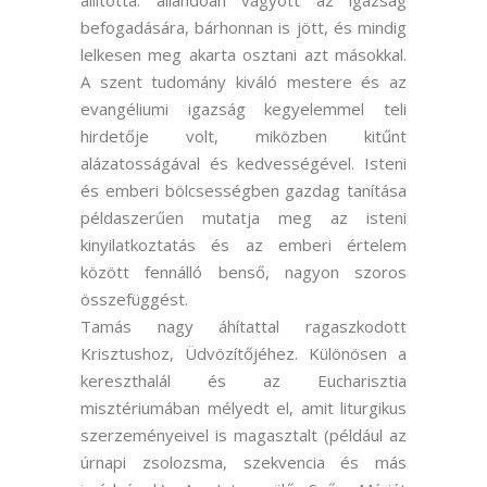
állította: állandóan vágyott az igazság
befogadására, bárhonnan is jött, és mindig
lelkesen meg akarta osztani azt másokkal.
A szent tudomány kiváló mestere és az
evangéliumi igazság kegyelemmel teli
hirdetője volt, miközben kitűnt
alázatosságával és kedvességével. Isteni
és emberi bölcsességben gazdag tanítása
példaszerűen mutatja meg az isteni
kinyilatkoztatás és az emberi értelem
között fennálló benső, nagyon szoros
összefüggést.
Tamás nagy áhítattal ragaszkodott
Krisztushoz, Üdvözítőjéhez. Különösen a
kereszthalál és az Eucharisztia
misztériumában mélyedt el, amit liturgikus
szerzeményeivel is magasztalt (például az
úrnapi zsolozsma, szekvencia és más