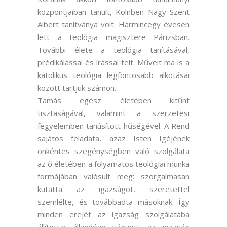
központjaiban tanult, Kölnben Nagy Szent
Albert tanítványa volt. Harmincegy évesen
lett a teológia magisztere Párizsban.
További élete a teológia tanításával,
prédikálással és írással telt. Műveit ma is a
katolikus teológia legfontosabb alkotásai
között tartjuk számon.
Tamás egész életében kitűnt
tisztaságával, valamint a szerzetesi
fegyelemben tanúsított hűségével. A Rend
sajátos feladata, azaz Isten Igéjének
önkéntes szegénységben való szolgálata
az ő életében a folyamatos teológiai munka
formájában valósult meg: szorgalmasan
kutatta az igazságot, szeretettel
szemlélte, és továbbadta másoknak. Így
minden erejét az igazság szolgálatába