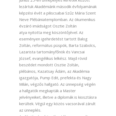
Június 25-én ünnepélyes keretek között
lezártuk Akadémiánk második évfolyamának
képzési évét a piliscsabai Szűz Mária Szent
Neve Plébániatemplomban. Az ökumenikus
évzáró imádságot Osztie Zoltán
atya nyitotta meg köszöntőjével. Az
eseményen igehirdetést tartott Balog
Zoltán, református püspök, Barta Szabolcs,
Lazarista tartományfőnök és Vancsai
József, evangélikus lelkész. Majd rövid
beszédet mondott Osztie Zoltán,
plébános, Kazatsay Ádám, az Akadémia
igazgatója, Pump Edit, prefekta és Nagy
Milán, végzős hallgató. Az ünnepség végén
a hallgatók megkapták a Master
jelvényeiket, illetve a diplomák is kiosztásra
kerültek. Végül egy közös vacsorával zárult
az ünneplés.