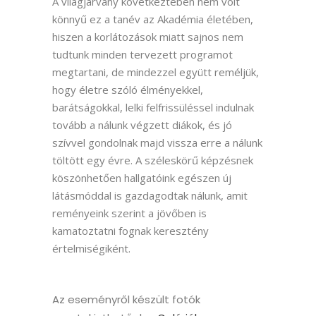
A világjárvány következtében nem volt
könnyű ez a tanév az Akadémia életében,
hiszen a korlátozások miatt sajnos nem
tudtunk minden tervezett programot
megtartani, de mindezzel együtt reméljük,
hogy életre szóló élményekkel,
barátságokkal, lelki felfrissüléssel indulnak
tovább a nálunk végzett diákok, és jó
szívvel gondolnak majd vissza erre a nálunk
töltött egy évre. A széleskörű képzésnek
köszönhetően hallgatóink egészen új
látásmóddal is gazdagodtak nálunk, amit
reményeink szerint a jövőben is
kamatoztatni fognak keresztény
értelmiségiként.
Az eseményről készült fotók