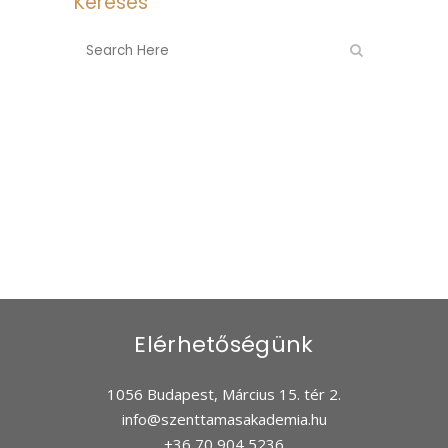
Keresés
Elérhetőségünk
1056 Budapest, Március 15. tér 2.
info@szenttamasakademia.hu
+36 70 904 5236