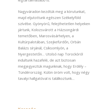
legtartalmasabb is.
Nagyváradon kezdtük meg a körutunkat,
majd eljutottunk egészen Székelyföld
szívébe. Gyönyörű, felejthetetlen helyeken
jártunk, Kolozsvárott a Házsongárdi
temetőben, Marosvásárhelyen, a
Kultúrpalotában, Szejkefürdőn, Orbán
Balázs sírjánál, Csíksomlyón, a
Nyergestetőn… Utolsó nap Torockóról
indultunk hazafelé, de azt biztosan
megjegyeztük magunknak, hogy Erdély –
Tündérország. Külön öröm volt, hogy négy
tavalyi hallgatóval is találkoztunk…