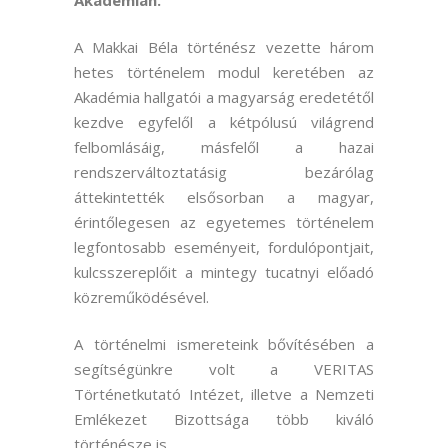
Akadémián.
A Makkai Béla történész vezette három
hetes történelem modul keretében az
Akadémia hallgatói a magyarság eredetétől
kezdve egyfelől a kétpólusú világrend
felbomlásáig, másfelől a hazai
rendszerváltoztatásig bezárólag
áttekintették elsősorban a magyar,
érintőlegesen az egyetemes történelem
legfontosabb eseményeit, fordulópontjait,
kulcsszereplőit a mintegy tucatnyi előadó
közreműködésével.
A történelmi ismereteink bővítésében a
segítségünkre volt a VERITAS
Történetkutató Intézet, illetve a Nemzeti
Emlékezet Bizottsága több kiváló
történésze is.