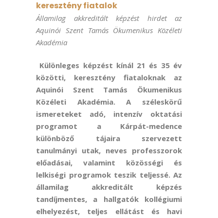
keresztény fiatalok
Államilag akkreditált képzést hirdet az
Aquinói Szent Tamás Ökumenikus Közéleti
Akadémia
Különleges képzést kínál 21 és 35 év
közötti, keresztény fiataloknak az
Aquinói Szent Tamás Ökumenikus
Közéleti Akadémia. A széleskörű
ismereteket adó, intenzív oktatási
programot a Kárpát-medence
különböző tájaira szervezett
tanulmányi utak, neves professzorok
előadásai, valamint közösségi és
lelkiségi programok teszik teljessé. Az
államilag akkreditált képzés
tandíjmentes, a hallgatók kollégiumi
elhelyezést, teljes ellátást és havi