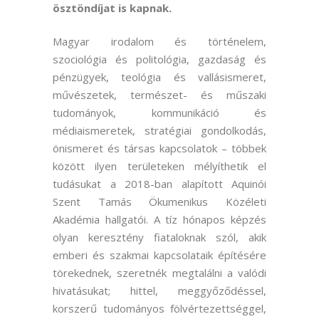
ösztöndíjat is kapnak.
Magyar irodalom és történelem,
szociológia és politológia, gazdaság és
pénzügyek, teológia és vallásismeret,
művészetek, természet- és műszaki
tudományok, kommunikáció és
médiaismeretek, stratégiai gondolkodás,
önismeret és társas kapcsolatok – többek
között ilyen területeken mélyíthetik el
tudásukat a 2018-ban alapított Aquinói
Szent Tamás Ökumenikus Közéleti
Akadémia hallgatói. A tíz hónapos képzés
olyan keresztény fiataloknak szól, akik
emberi és szakmai kapcsolataik építésére
törekednek, szeretnék megtalálni a valódi
hivatásukat; hittel, meggyőződéssel,
korszerű tudományos fölvértezettséggel,