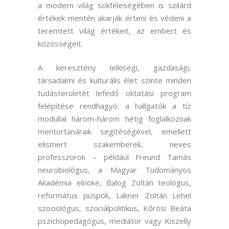
a modern világ sokféleségében is szilárd
értékek mentén akarják érteni és védeni a
teremtett világ értékeit, az embert és
közösségeit.
A keresztény lelkiségi, gazdasági,
társadalmi és kulturális élet szinte minden
tudásterületét lefedő oktatási program
felépítése rendhagyó: a hallgatók a tíz
modullal három-három hétig foglalkoznak
mentortanáraik segítéségével, emellett
elismert szakemberek, neves
professzorok – például Freund Tamás
neurobiológus, a Magyar Tudományos
Akadémia elnöke, Balog Zoltán teológus,
református püspök, Lakner Zoltán Lehel
szociológus, szociálpolitikus, Kőrösi Beáta
pszichopedagógus, mediátor vagy Kiszelly