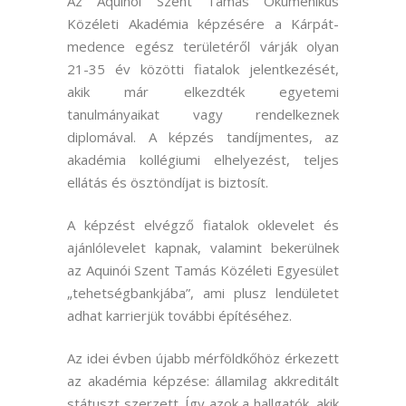
Az Aquinói Szent Tamás Ökumenikus
Közéleti Akadémia képzésére a Kárpát-
medence egész területéről várják olyan
21-35 év közötti fiatalok jelentkezését,
akik már elkezdték egyetemi
tanulmányaikat vagy rendelkeznek
diplomával. A képzés tandíjmentes, az
akadémia kollégiumi elhelyezést, teljes
ellátás és ösztöndíjat is biztosít.
A képzést elvégző fiatalok oklevelet és
ajánlólevelet kapnak, valamint bekerülnek
az Aquinói Szent Tamás Közéleti Egyesület
„tehetségbankjába”, ami plusz lendületet
adhat karrierjük további építéséhez.
Az idei évben újabb mérföldkőhöz érkezett
az akadémia képzése: államilag akkreditált
státuszt szerzett. Így azok a hallgatók, akik