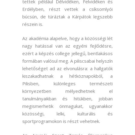
tettek például Délvidéken, Felvidéken és
Erdélyben, részt vettek a csíksomlyói
búcsún, de túráztak a Kárpátok legszebb
részein is.
Az akadémia alapelve, hogy a közösségi lét
nagy hatással van az egyéni fejlődésre,
ezért a képzés college jellegű, bentlakásos
formában valósul meg. A piliscsabai helyszín
lehetőséget ad az elvonulásra: a hallgatók
kiszakadhatnak a hétköznapokból, a
Pilisben, különleges természeti
környezetben mélyedhetnek el
tanulmányaikban és hitükben, jobban
megismerhetik önmagukat, ugyanakkor
közösségi, lelki, kulturális és
sportprogramokon is részt vehetnek.