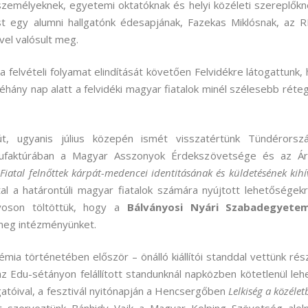
 személyeknek, egyetemi oktatóknak és helyi közéleti szereplőkn
t egy alumni hallgatónk édesapjának, Fazekas Miklósnak, az
el valósult meg.
 felvételi folyamat elindítását követően Felvidékre látogattunk,
éhány nap alatt a felvidéki magyar fiatalok minél szélesebb réte
út, ugyanis július közepén ismét visszatértünk Tündérorszá
nufaktúrában a Magyar Asszonyok Érdekszövetsége és az Ár
ó
Fiatal felnőttek kárpát-medencei identitásának és küldetésének kihí
al a határontúli magyar fiatalok számára nyújtott lehetőségekr
yoson töltöttük, hogy a
Bálványosi Nyári Szabadegyete
 meg intézményünket.
ia történetében először – önálló kiállítói standdal vettünk rés
 Edu-sétányon felállított standunknál napközben kötetlenül leh
gatóival, a fesztivál nyitónapján a Hencsergőben
Lelkiség a közélet