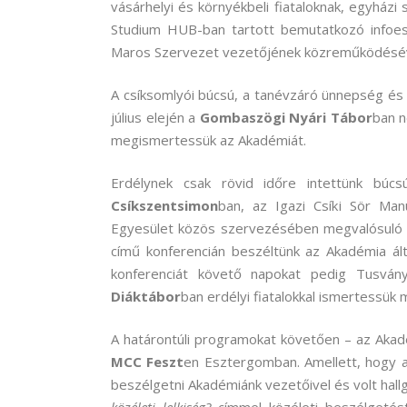
vásárhelyi és környékbeli fiataloknak, egyházi
Studium HUB-ban tartott bemutatkozó infoes
Maros Szervezet vezetőjének közreműködésév
A csíksomlyói búcsú, a tanévzáró ünnepség és a
július elején a
Gombaszögi Nyári Tábor
ban n
megismertessük az Akadémiát.
Erdélynek csak rövid időre intettünk búcs
Csíkszentsimon
ban, az Igazi Csíki Sör Ma
Egyesület közös szervezésében megvalósul
című konferencián beszéltünk az Akadémia ált
konferenciát követő napokat pedig Tusván
Diáktábor
ban erdélyi fiatalokkal ismertessük
A határontúli programokat követően – az Akadém
MCC Feszt
en Esztergomban. Amellett, hogy az
beszélgetni Akadémiánk vezetőivel és volt hall