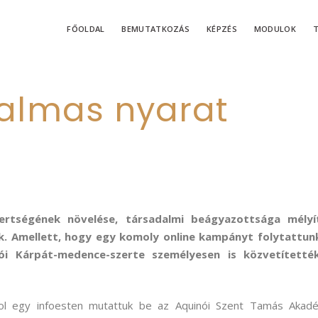
FŐOLDAL
BEMUTATKOZÁS
KÉPZÉS
MODULOK
almas nyarat
ertségének növelése, társadalmi beágyazottsága mélyí
. Amellett, hogy egy komoly online kampányt folytattunk
ói Kárpát-medence-szerte személyesen is közvetítetté
hol egy infoesten mutattuk be az Aquinói Szent Tamás Akadé