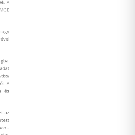
ek. A
 RMGE
 hogy
gével
gba.
adat
vásai
ől. A
m és
zt az
etett
ben –