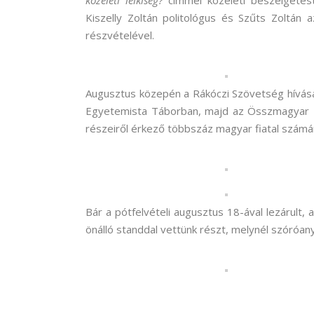
közéleti lelkiség?
címmel közéleti beszélgetés
Kiszelly Zoltán politológus és Szűts Zoltán
részvételével.
Augusztus közepén a Rákóczi Szövetség hívásá
Egyetemista Táborban, majd az Összmagyar K
részeiről érkező többszáz magyar fiatal számá
Bár a pótfelvételi augusztus 18-ával lezárul
önálló standdal vettünk részt, melynél szóróa