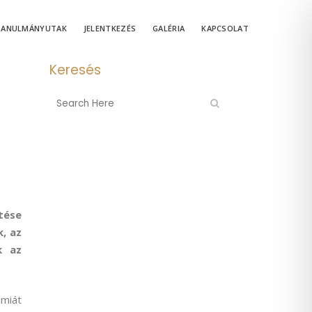
TANULMÁNYUTAK
JELENTKEZÉS
GALÉRIA
KAPCSOLAT
Keresés
tése
, az
k az
miát