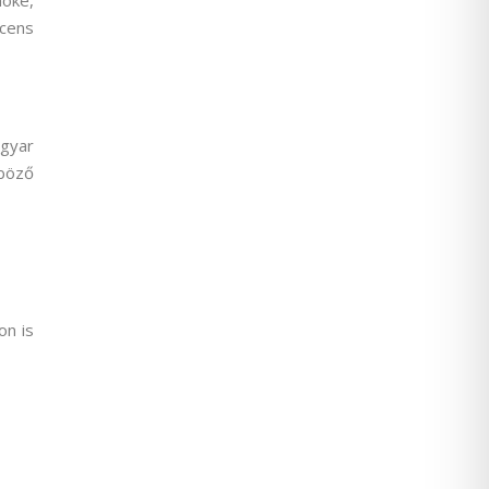
nöke,
ocens
agyar
nböző
on is