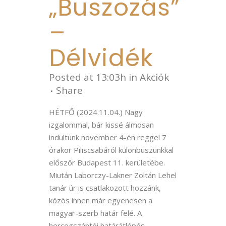
„Buszozás”
–
Délvidék
Posted at 13:03h
in
Akciók
Share
HÉTFŐ (2024.11.04.) Nagy
izgalommal, bár kissé álmosan
indultunk november 4-én reggel 7
órakor Piliscsabáról különbuszunkkal
először Budapest 11. kerületébe.
Miután Laborczy-Lakner Zoltán Lehel
tanár úr is csatlakozott hozzánk,
közös innen már egyenesen a
magyar-szerb határ felé. A
hercegszántói határátlépés