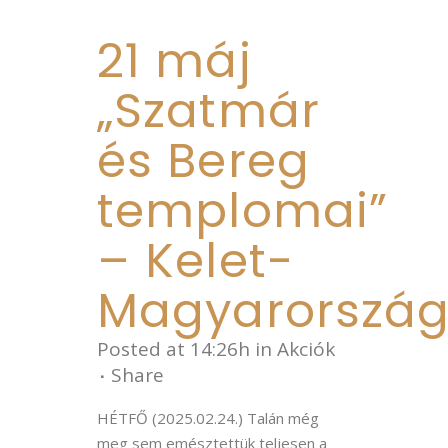
21 máj
„Szatmár
és Bereg
templomai”
– Kelet-
Magyarorszá
Posted at 14:26h
in
Akciók
Share
HÉTFŐ (2025.02.24.) Talán még
meg sem emésztettük teljesen a