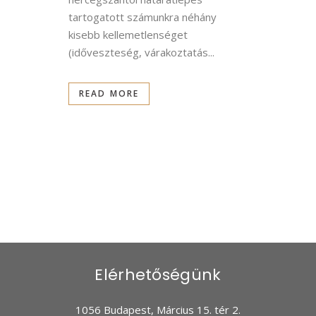
tartogatott számunkra néhány
kisebb kellemetlenséget
(időveszteség, várakoztatás...
READ MORE
Elérhetőségünk
1056 Budapest, Március 15. tér 2.