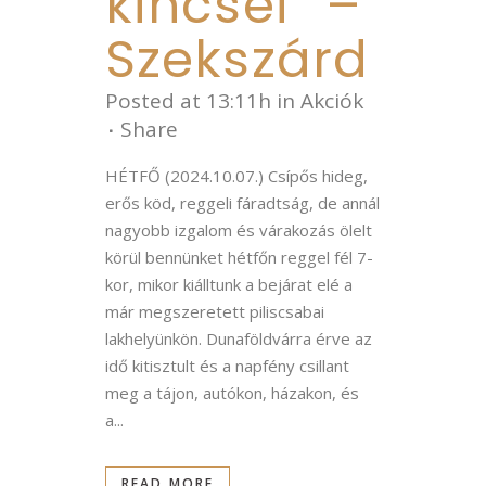
kincsei” –
Szekszárd
Posted at 13:11h
in
Akciók
Share
HÉTFŐ (2024.10.07.) Csípős hideg,
erős köd, reggeli fáradtság, de annál
nagyobb izgalom és várakozás ölelt
körül bennünket hétfőn reggel fél 7-
kor, mikor kiálltunk a bejárat elé a
már megszeretett piliscsabai
lakhelyünkön. Dunaföldvárra érve az
idő kitisztult és a napfény csillant
meg a tájon, autókon, házakon, és
a...
READ MORE