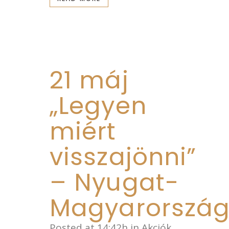
21 máj
„Legyen
miért
visszajönni”
– Nyugat-
Magyarorszá
Posted at 14:42h
in
Akciók