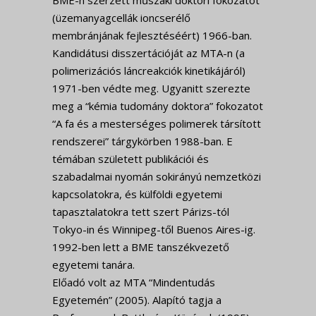
BME-n szerzett műszaki doktori fokozatot
(üzemanyagcellák ioncserélő
membránjának fejlesztéséért) 1966-ban.
Kandidátusi disszertációját az MTA-n (a
polimerizációs láncreakciók kinetikájáról)
1971-ben védte meg. Ugyanitt szerezte
meg a “kémia tudomány doktora” fokozatot
“A fa és a mesterséges polimerek társított
rendszerei” tárgykörben 1988-ban. E
témában született publikációi és
szabadalmai nyomán sokirányú nemzetközi
kapcsolatokra, és külföldi egyetemi
tapasztalatokra tett szert Párizs-tól
Tokyo-in és Winnipeg-től Buenos Aires-ig.
1992-ben lett a BME tanszékvezető
egyetemi tanára.
Előadó volt az MTA “Mindentudás
Egyetemén” (2005). Alapító tagja a