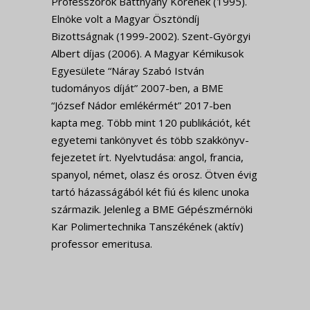
Professzorok Batthyány Körének (1995).
Elnöke volt a Magyar Ösztöndíj
Bizottságnak (1999-2002). Szent-Györgyi
Albert díjas (2006). A Magyar Kémikusok
Egyesülete “Náray Szabó István
tudományos díját” 2007-ben, a BME
“József Nádor emlékérmét” 2017-ben
kapta meg. Több mint 120 publikációt, két
egyetemi tankönyvet és több szakkönyv-
fejezetet írt. Nyelvtudása: angol, francia,
spanyol, német, olasz és orosz. Ötven évig
tartó házasságából két fiú és kilenc unoka
származik. Jelenleg a BME Gépészmérnöki
Kar Polimertechnika Tanszékének (aktív)
professor emeritusa.