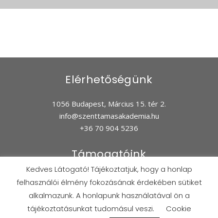
Elérhetőségünk
1056 Budapest, Március 15. tér 2.
info@szenttamasakademia.hu
+36 70 904 5236
Támogatóink
Kedves Látogató! Tájékoztatjuk, hogy a honlap
felhasználói élmény fokozásának érdekében sütiket
alkalmazunk. A honlapunk használatával ön a
Kapcsolat
tájékoztatásunkat tudomásul veszi.
Cookie
Adatkezelés