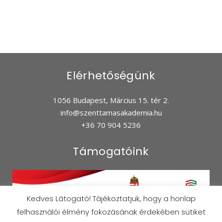
Elérhetőségünk
1056 Budapest, Március 15. tér 2.
info@szenttamasakademia.hu
+36 70 904 5236
Támogatóink
Kedves Látogató! Tájékoztatjuk, hogy a honlap
felhasználói élmény fokozásának érdekében sütiket