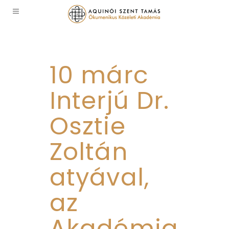
10 márc
Interjú Dr.
Osztie
Zoltán
atyával,
az
Akadémia