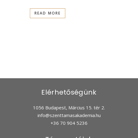
READ MORE
Elérhetőségünk
1056 Budapest, Március 15. tér 2.
info@szenttamasakademia.hu
+36 70 904 5236